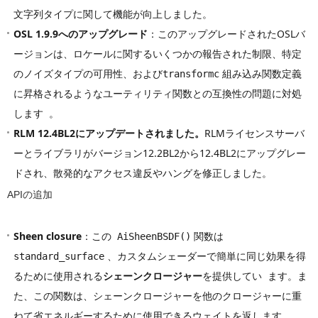
文字列タイプに関して機能が向上しました。
OSL 1.9.9へのアップグレード
：このアップグレードされたOSLバ
ージョンは、ロケールに関するいくつかの報告された制限、特定
のノイズタイプの可用性、および
組み込み関数定義
transformc
に昇格されるようなユーティリティ関数との互換性の問題に対処
します 。
RLM 12.4BL2にアップデートされました。
RLMライセンスサーバ
ーとライブラリがバージョン12.2BL2から12.4BL2にアップグレー
ドされ、散発的なアクセス違反やハングを修正しました。
APIの追加
Sheen closure
：この
関数は
AiSheenBSDF()
、カスタムシェーダーで簡単に同じ効果を得
standard_surface
るために使用される
シェーンクロージャー
を提供してい ます。ま
た、この関数は、シェーンクロージャーを他のクロージャーに重
ねて省エネルギーするために使用できるウェイトを返します。