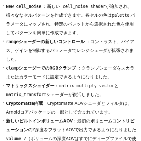
：新しい
が追加され、
New cell_noise
cell_noise shader
様々ななセルパターンを作成できます。各セルの色は
パ
palette
ラメータにマップされ、特定のパレットから選択された色を使用
してパターンを簡単に作成できます。
シェーダーの新しいコントロール
：コントラスト、バイア
range
ス、ゲインを制御するパラメータでレンジシェーダが拡張されま
した。
シェーダーでのRGBクランプ
：クランプシェーダをスカラ
clamp
またはカラーモードに設定できるようになりました。
マトリックスシェイダー
：
と
matrix_multiply_vector
シェーダーが復活しました。
matrix_transform
Cryptomatte内蔵
：Cryptomatte AOVシェーダとフィルタは、
Arnoldコアパッケージの一部として含まれています。
新しいビルトインボリュームAOV
：最初の
ボリュームコントリビ
ューション
のZ深度をフラットAOVで出力できるようになりました
（ボリュームの深度AOVはすでにディープファイルで使
volume_Z