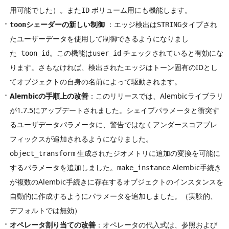
用可能でした）。また
ボリューム用にも機能します。
ID
シェーダーの新しい制御
：エッジ検出は
タイプされ
toon
STRING
たユーザーデータを使用して制御できるようになりまし
た
。この機能は
チェックされていると有効にな
toon_id
user_id
ります。さもなければ、検出されたエッジはトーン固有のIDとし
てオブジェクトの自身の名前によって駆動されます。
Alembicの手順上の改善
：このリリースでは、Alembicライブラリ
が1.7.5にアップデートされました。シェイプパラメータと衝突す
るユーザデータパラメータに、警告ではなくアンダースコアプレ
フィックスが追加されるようになりました。
生成されたジオメトリに追加の変換を可能に
object_transform
するパラメータを追加しました。
Alembic手続き
make_instance
が複数のAlembic手続きに存在するオブジェクトのインスタンスを
自動的に作成するようにパラメータを追加しました。（実験的、
デフォルトでは無効）
オペレータ割り当ての改善
：オペレータの代入式は、参照および