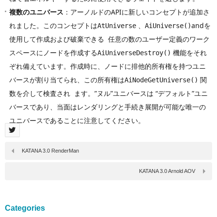
複数のユニバース
：アーノルドのAPIに新しいコンセプトが追加さ
れました。このコンセプトは
、
andを
AtUniverse
AiUniverse()
使用して作成および破棄できる 任意の数のユーザー定義のワーク
スペースにノードを作成する
機能をそれ
AiUniverseDestroy()
ぞれ備えています。作成時に、ノードに排他的所有権を持つユニ
バースが割り当てられ、この所有権は
関
AiNodeGetUniverse()
数を介して検査され ます。”ヌル”ユニバースは “デフォルト”ユニ
バースであり、当面はレンダリングと手続き展開が可能な唯一の
ユニバースであることに注意してください。
KATANA 3.0 RenderMan
KATANA 3.0 Arnold AOV
Categories