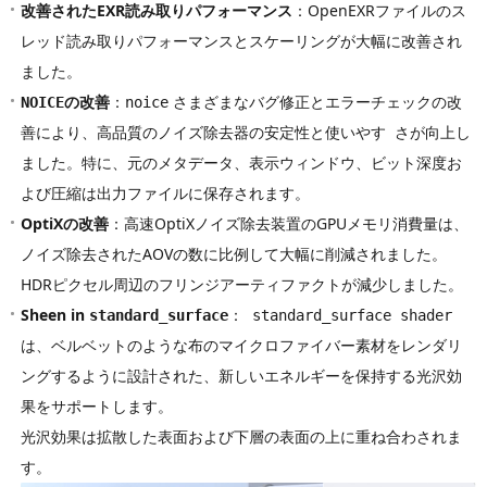
改善されたEXR読み取りパフォーマンス
：OpenEXRファイルのス
レッド読み取りパフォーマンスとスケーリングが大幅に改善され
ました。
の改善
：
さまざまなバグ修正とエラーチェックの改
NOICE
noice
善により、高品質のノイズ除去器の安定性と使いやす さが向上し
ました。特に、元のメタデータ、表示ウィンドウ、ビット深度お
よび圧縮は出力ファイルに保存されます。
OptiXの改善
：高速OptiXノイズ除去装置のGPUメモリ消費量は、
ノイズ除去されたAOVの数に比例して大幅に削減されました。
HDRピクセル周辺のフリンジアーティファクトが減少しました。
Sheen in
：
standard_surface
standard_surface shader
は、ベルベットのような布のマイクロファイバー素材をレンダリ
ングするように設計された、新しいエネルギーを保持する光沢効
果をサポートします。
光沢効果は拡散した表面および下層の表面の上に重ね合わされま
す。