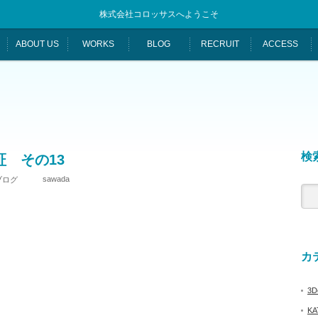
株式会社コロッサスへようこそ
ABOUT US
WORKS
BLOG
RECRUIT
ACCESS
検索
 その13
sawada
ブログ
カテ
3De
KA