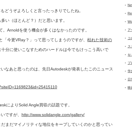
Ne
今年もどうぞよろしくと言ったっきりでしたね。
Re
も多い（ほとんど？）だと思います。
Wo
て。Arnoldを使う機会が多くはなかったのです。
ア
コ
と「今更VRay？」って思ってしまうのですが、
枯れた技術の
ス
は十分に使いこなすためのハードルは今でもけっこう高いで
セ
ブ
ないなあと思ったのは、先日Autodeskが発表したこのニュース
学
日
em?siteID=1169823&id=25415110
映
kによりSolid Angle買収の話題です。
多いですが、
http://www.solidangle.com/gallery/
まだまだマイノリティな地位をキープしていくのかと思ってい