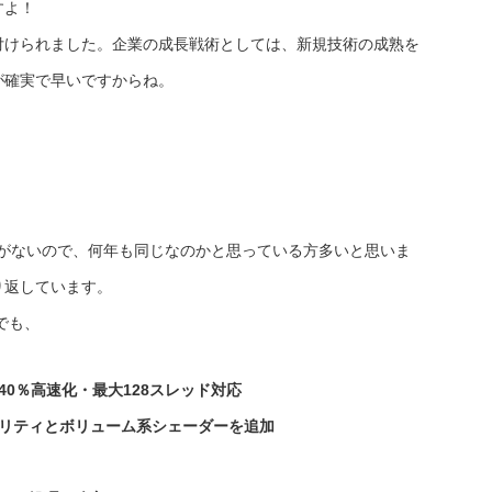
すよ！
付けられました。企業の成長戦術としては、新規技術の成熟を
が確実で早いですからね。
0という表記がないので、何年も同じなのかと思っている方多いと思いま
り返しています。
でも、
リングを40％高速化・最大128スレッド対応
ャユーティリティとボリューム系シェーダーを追加