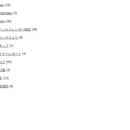
ws
(15)
nderMan
(2)
rks
(30)
ーノルドレンダー検証
(46)
ロッサスより
(8)
タッフ
(1)
ミナーレポート
(4)
ログ
(82)
び蔵
(2)
常
(13)
画感想
(6)