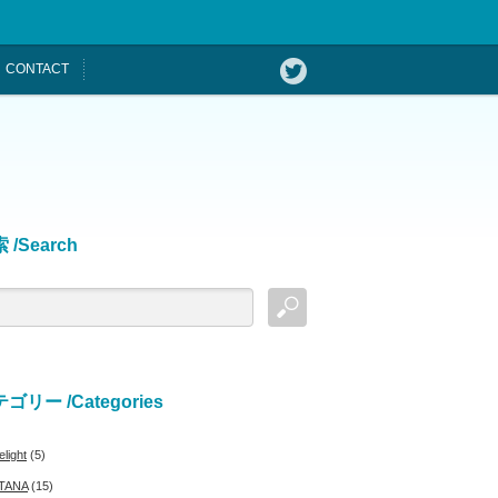
CONTACT
 /Search
ゴリー /Categories
light
(5)
TANA
(15)