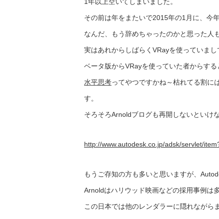
1年以上空いてしまいました。
その前は年をまたいで2015年の1月に、
なんだ、もう辞めちゃったのかと思った人
実はあれからしばらくVRayを使っていまし
ベータ版からVRayを使っていた者からする
水平思考
ってやつですかね～枯れてる割に
す。
そろそろArnoldブログも再開しないといけ
http://www.autodesk.co.jp/adsk/servlet/it
もうご存知の方も多いと思いますが、Autodes
Arnoldはハリウッド映画などの採用事例は
この日本では他のレンダラーに隠れながら