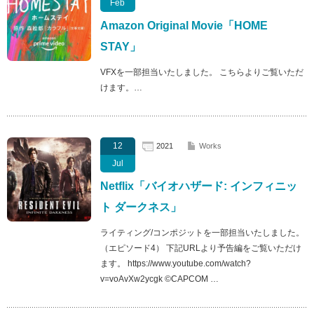
Feb
Amazon Original Movie「HOME
STAY」
VFXを一部担当いたしました。 こちらよりご覧いただ
けます。…
12
2021
Works
Jul
Netflix「バイオハザード: インフィニッ
ト ダークネス」
ライティング/コンポジットを一部担当いたしました。
（エピソード4） 下記URLより予告編をご覧いただけ
ます。 https://www.youtube.com/watch?
v=voAvXw2ycgk ©CAPCOM …