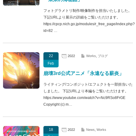
フォトグラメトリ制作/映像制作を担当いたしました。
下記URLより展示の詳細をご覧いただけます。
https://cpcp.nich.go.jp/modules/r_free_page/index.php?
id=82 …
22
2022
Works
,
ブログ
Feb
崩壊3rd公式アニメ「永遠なる薪炎」
ライティング/コンポジット/エフェクトを一部担当いた
しました。 下記URLより本編をご覧いただけます。
https://www.youtube.com/watch?v=Nc9RSo8FrGE
Copyright (c) m…
18
2022
News
,
Works