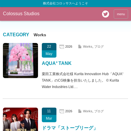
株式会社コロッサスへようこそ
Colossus Studios
menu
CATEGORY
Works
22
2026
Works
,
ブログ
May
AQUA⁺ TANK
栗田工業株式会社様 Kurita Innovation Hub「AQUA⁺
TANK」のCG映像を担当いたしました。 © Kurita
Water Industries Ltd.…
11
2026
Works
,
ブログ
Mar
ドラマ「ストーブリーグ」