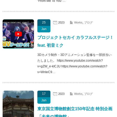
“From Me To You”…
25
2023
Works
,
ブログ
Jan
プロジェクトセカイ カラフルステージ！
feat. 初音ミク
3Dカメラ制作・3Dアニメーション監修を一部担当い
たしました。 https://www.youtube.com/watch?
v=gZW_e-kICJU https://www.youtube.com/watch?
v=WnteC9…
17
2023
Works
,
ブログ
Jan
東京国立博物館創立150年記念 特別企画
「未来の博物館」