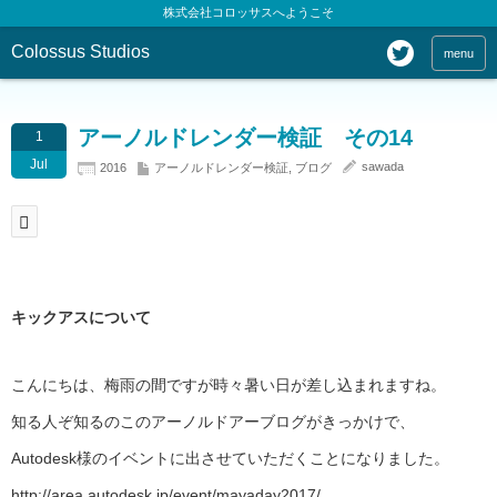
株式会社コロッサスへようこそ
Colossus Studios
menu
アーノルドレンダー検証 その14
1
Jul
sawada
2016
アーノルドレンダー検証
,
ブログ
キックアスについて
こんにちは、梅雨の間ですが時々暑い日が差し込まれますね。
知る人ぞ知るのこのアーノルドアーブログがきっかけで、
Autodesk様のイベントに出させていただくことになりました。
http://area.autodesk.jp/event/mayaday2017/