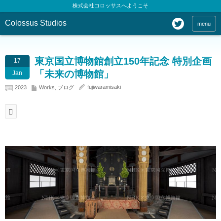
株式会社コロッサスへようこそ
Colossus Studios
menu
東京国立博物館創立150年記念 特別企画
17
「未来の博物館」
Jan
fujiwaramisaki
2023
Works
,
ブログ