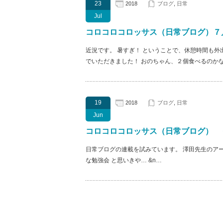
23
2018
ブログ
,
日常
Jul
コロコロコロッサス（日常ブログ）７
近況です。 暑すぎ！ ということで、休憩時間も
でいただきました！ おのちゃん、２個食べるのかな
19
2018
ブログ
,
日常
Jun
コロコロコロッサス（日常ブログ） 
日常ブログの連載を試みています。 澤田先生のア
な勉強会 と思いきや… &n…