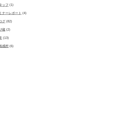
タッフ
(1)
ミナーレポート
(4)
ログ
(82)
び蔵
(2)
常
(13)
画感想
(6)