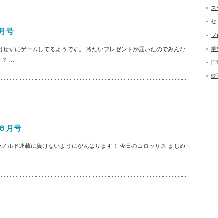
ス
セ
月号
ブ
外出せずにゲームしてるようです。 冷たいプレゼントが届いたのでみんな
学
？ …
日
映
６月号
ーノルド連載に負けないようにがんばります！ 今日のコロッサス まじめ