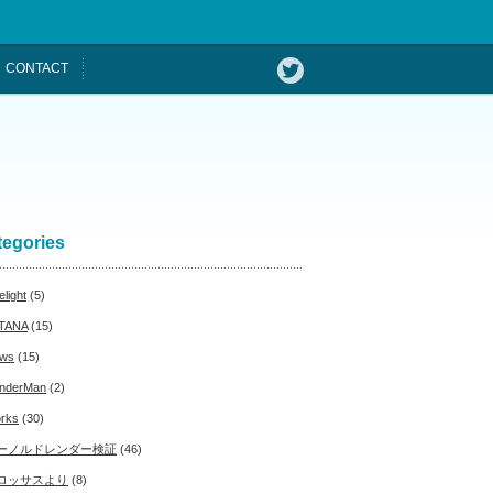
CONTACT
tegories
light
(5)
TANA
(15)
ws
(15)
nderMan
(2)
rks
(30)
ーノルドレンダー検証
(46)
ロッサスより
(8)