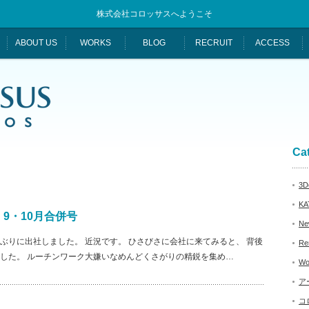
株式会社コロッサスへようこそ
ABOUT US
WORKS
BLOG
RECRUIT
ACCESS
Ca
3De
KA
9・10月合併号
Ne
ぶりに出社しました。 近況です。 ひさびさに会社に来てみると、 背後
Re
した。 ルーチンワーク大嫌いなめんどくさがりの精鋭を集め…
Wo
ア
コ