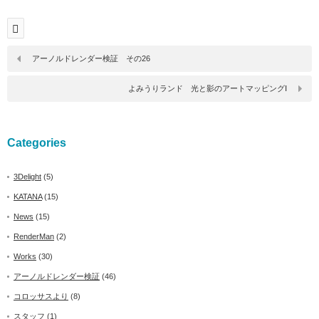
アーノルドレンダー検証 その26
よみうりランド 光と影のアートマッピングⅠ
Categories
3Delight
(5)
KATANA
(15)
News
(15)
RenderMan
(2)
Works
(30)
アーノルドレンダー検証
(46)
コロッサスより
(8)
スタッフ
(1)