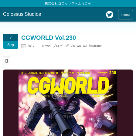
株式会社コロッサスへようこそ
Colossus Studios
menu
CGWORLD Vol.230
7
Sep
cls_wp_administrator
2017
News
,
ブログ