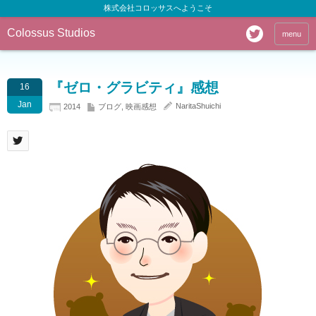
株式会社コロッサスへようこそ
Colossus Studios
menu
『ゼロ・グラビティ』感想
16
Jan
NaritaShuichi
2014
ブログ
,
映画感想