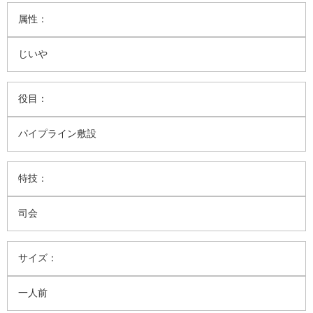
属性：
じいや
役目：
パイプライン敷設
特技：
司会
サイズ：
一人前