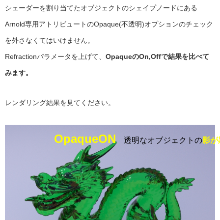
シェーダーを割り当てたオブジェクトのシェイプノードにある
Arnold専用アトリビュートのOpaque(不透明)オプションのチェック
を外さなくてはいけません。
Refractionパラメータを上げて、
OpaqueのOn,Offで結果を比べて
みます。
レンダリング結果を見てください。
OpaqueON
透明なオブジェクトの
影が