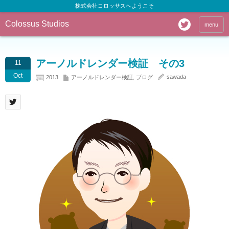
株式会社コロッサスへようこそ
Colossus Studios
menu
アーノルドレンダー検証 その3
11
Oct
sawada
2013
アーノルドレンダー検証
,
ブログ