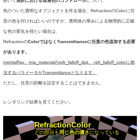
続いて
屈折における透過色のコントロール
について
色のついた透明なオブジェクトを作る場合、RefractionのColorに任
意の色を付ければいいのですが、透明体の厚みによる物理的に正確
な色の変化を得たい場合は、
Refractionの
ColorではなくTransmittanceに任意の色追加する必要
があります。
mentalRay、mia_materialのrefr_falloff_dist、 refr_falloff_colorに相
当するパラメータがTransmittanceとなります。
ただし、任意の距離を設定することはできません。
レンダリング結果を見てください。
RefractionColor
どの部分も
同じ色の濃さ
になっている