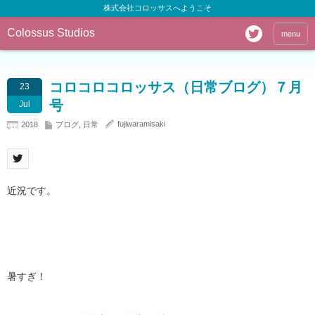
株式会社コロッサスへようこそ
Colossus Studios
menu
コロコロコロッサス（日常ブログ）７月
23
号
Jul
fujiwaramisaki
2018
ブログ
,
日常
近況です。
暑すぎ！