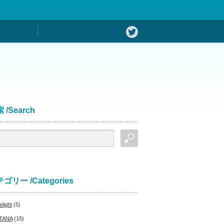
 /Search
ゴリー /Categories
light
(5)
TANA
(15)