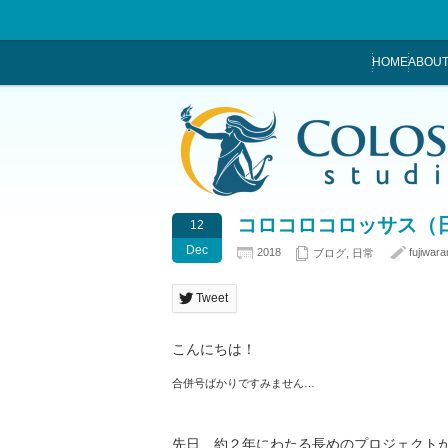
HOME
ABOUT
コロコロコロッサス（日
12
Dec
2018
fujiwara
ブログ
,
日常
Tweet
こんにちは！
合併号ばかりですみません…
先日、約２年にわたる長めのプロジェクト