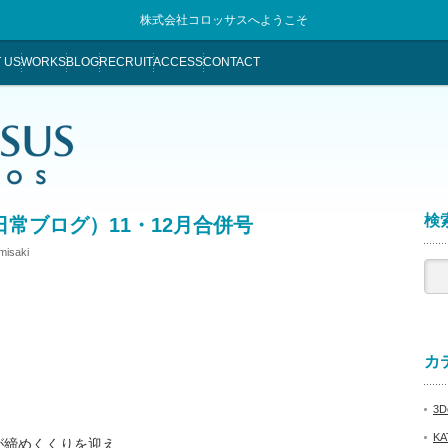
株式会社コロッサスへようこそ
 US
WORKS
BLOG
RECRUIT
ACCESS
CONTACT
検索
常ブログ）11・12月合併号
misaki
カテ
3De
KA
が締めくくりを迎え、