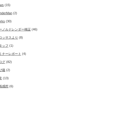
ws
(15)
nderMan
(2)
rks
(30)
ーノルドレンダー検証
(46)
ロッサスより
(8)
タッフ
(1)
ミナーレポート
(4)
ログ
(82)
び蔵
(2)
常
(13)
画感想
(6)