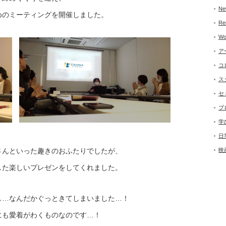
Ne
めのミーティングを開催しました。
Re
Wo
ア
コ
ス
セ
ブ
学
日
さんといった趣きのおふたりでしたが、
映
した楽しいプレゼンをしてくれました。
し…なんだかぐっときてしまいました…！
にも愛着がわくものなのです…！