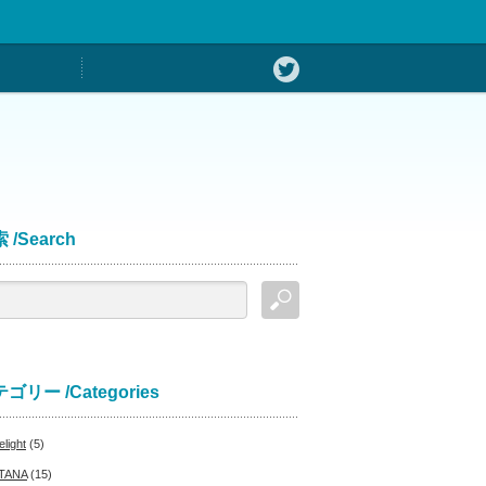
 /Search
ゴリー /Categories
light
(5)
TANA
(15)