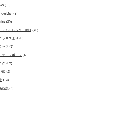
ws
(15)
nderMan
(2)
rks
(30)
ーノルドレンダー検証
(46)
ロッサスより
(8)
タッフ
(1)
ミナーレポート
(4)
ログ
(82)
び蔵
(2)
常
(13)
画感想
(6)