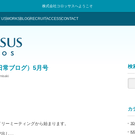
株式会社コロッサスへようこそ
 US
WORKS
BLOG
RECRUIT
ACCESS
CONTACT
検索
日常ブログ）5月号
misaki
カテ
イリーミーティングから始まります。
3De
KA
び出し…