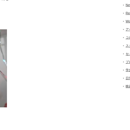
Ne
Re
Wo
ア
コ
ス
セ
ブ
学
日
映