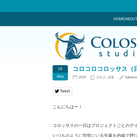
HOME
ABOUT
コロコロコロッサス（
29
May
2019
fujiwara
ブログ
,
日常
Tweet
こんにちはー！
コロッサスの一日はプロジェクトごとのデ
いつものように別室にいる先輩を内線で呼