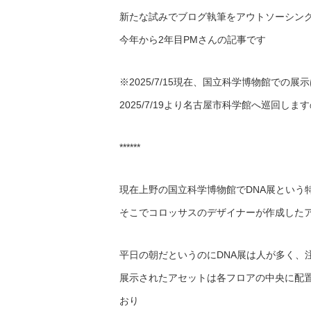
新たな試みでブログ執筆をアウトソーシン
今年から2年目PMさんの記事です
※2025/7/15現在、国立科学博物館での
2025/7/19より名古屋市科学館へ巡回
******
現在上野の国立科学博物館でDNA展という
そこでコロッサスのデザイナーが作成した
平日の朝だというのにDNA展は人が多く、
展示されたアセットは各フロアの中央に配
おり