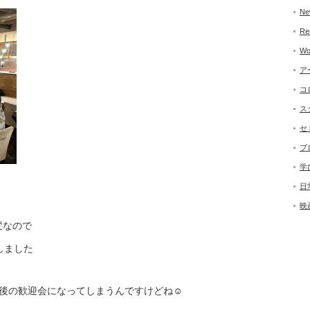
Ne
Re
Wo
ア
コ
ス
セ
ブ
学
日
映
変なので
しました
だ後の歓迎会になってしまうんですけどね☺