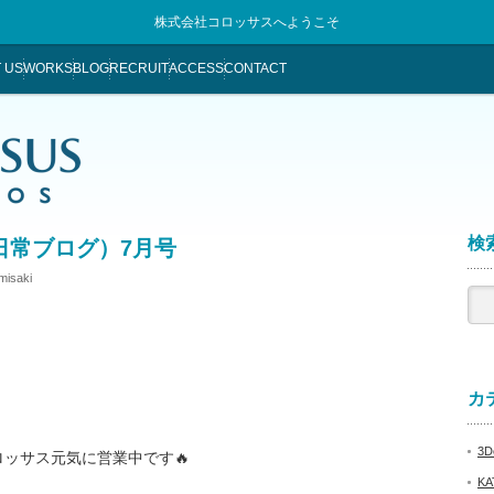
株式会社コロッサスへようこそ
 US
WORKS
BLOG
RECRUIT
ACCESS
CONTACT
検索
日常ブログ）7月号
misaki
カテ
3De
ッサス元気に営業中です🔥
KA