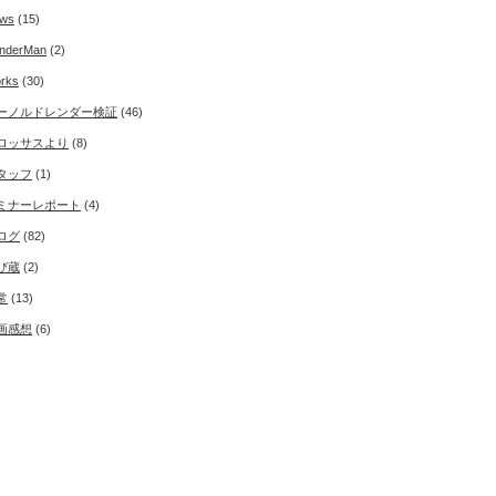
ws
(15)
nderMan
(2)
rks
(30)
ーノルドレンダー検証
(46)
ロッサスより
(8)
タッフ
(1)
ミナーレポート
(4)
ログ
(82)
び蔵
(2)
常
(13)
画感想
(6)