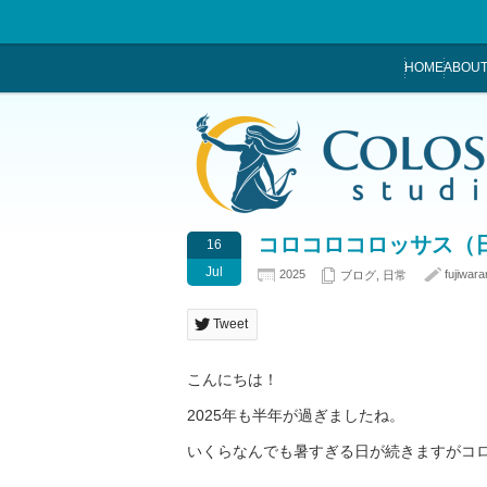
HOME
ABOUT
コロコロコロッサス（
16
Jul
2025
fujiwara
ブログ
,
日常
Tweet
こんにちは！
2025年も半年が過ぎましたね。
いくらなんでも暑すぎる日が続きますがコロ