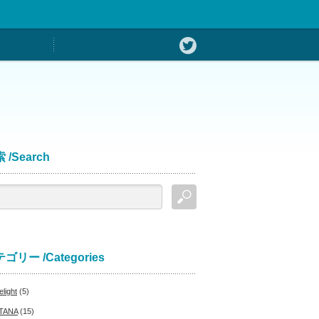
 /Search
ゴリー /Categories
light
(5)
TANA
(15)