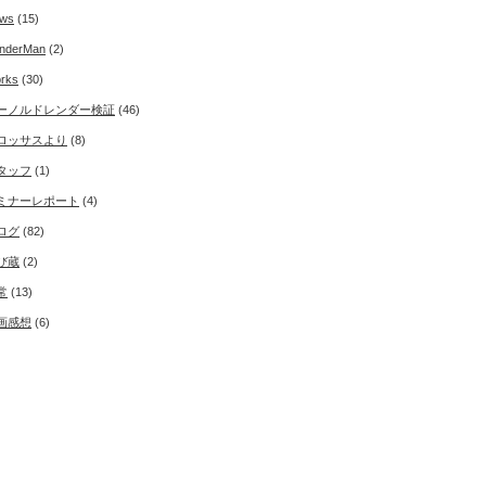
ws
(15)
nderMan
(2)
rks
(30)
ーノルドレンダー検証
(46)
ロッサスより
(8)
タッフ
(1)
ミナーレポート
(4)
ログ
(82)
び蔵
(2)
常
(13)
画感想
(6)