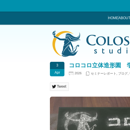
HOME
ABOUT
コロコロ立体造形園 
3
Apr
2026
セミナーレポート
,
ブログ
,
Tweet