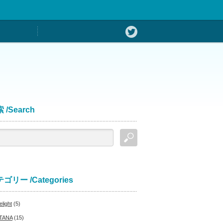
 /Search
ゴリー /Categories
light
(5)
TANA
(15)