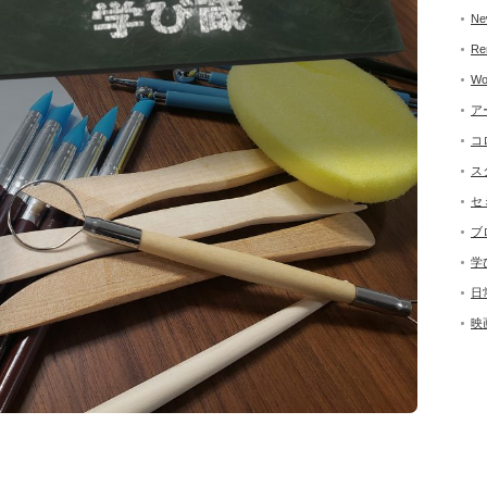
Ne
Re
Wo
ア
コ
ス
セ
ブ
学
日
映