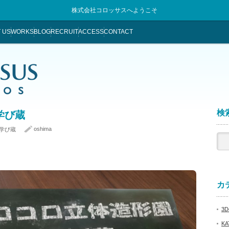
株式会社コロッサスへようこそ
 US
WORKS
BLOG
RECRUIT
ACCESS
CONTACT
検索
学び蔵
oshima
学び蔵
カテ
3De
KA