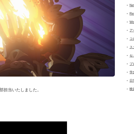
Ne
Re
Wo
ア
コ
ス
セ
ブ
学
日
映
一部担当いたしました。