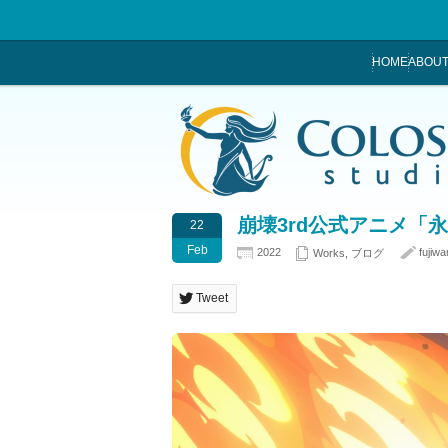
HOME
ABOUT
崩壊3rd公式アニメ「
22
Feb
2022
fujiw
Works
,
ブログ
Tweet