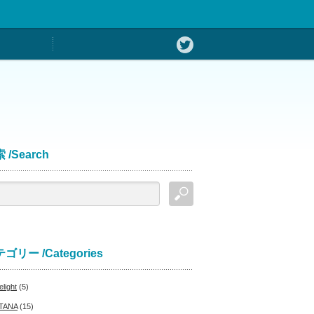
 /Search
ゴリー /Categories
light
(5)
TANA
(15)