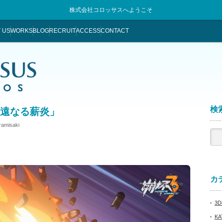
株式会社コロッサスへようこそ
 US
WORKS
BLOG
RECRUIT
ACCESS
CONTACT
検索
永遠なる薪炎」
aramisaki
カテ
3De
KA