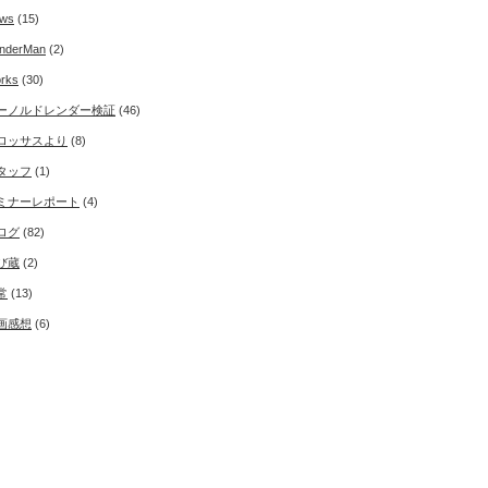
ws
(15)
nderMan
(2)
rks
(30)
ーノルドレンダー検証
(46)
ロッサスより
(8)
タッフ
(1)
ミナーレポート
(4)
ログ
(82)
び蔵
(2)
常
(13)
画感想
(6)