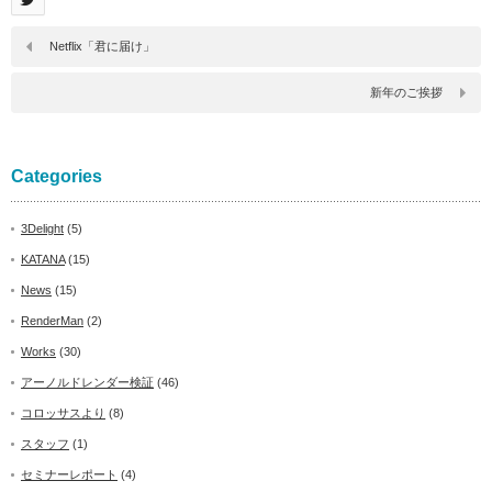
Netflix「君に届け」
新年のご挨拶
Categories
3Delight
(5)
KATANA
(15)
News
(15)
RenderMan
(2)
Works
(30)
アーノルドレンダー検証
(46)
コロッサスより
(8)
スタッフ
(1)
セミナーレポート
(4)