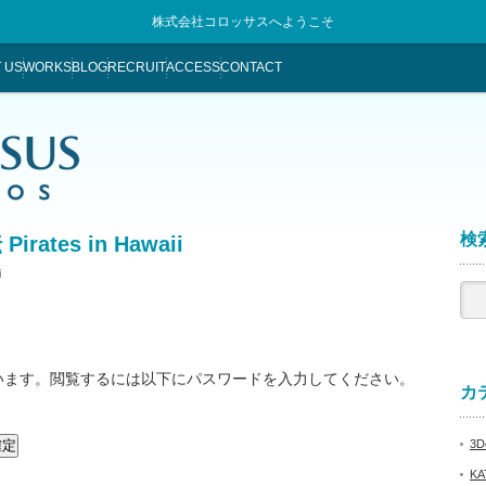
株式会社コロッサスへようこそ
 US
WORKS
BLOG
RECRUIT
ACCESS
CONTACT
検索
ates in Hawaii
i
います。閲覧するには以下にパスワードを入力してください。
カテ
3De
KA