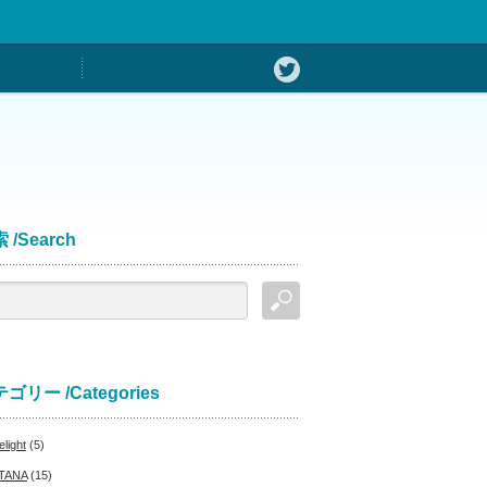
 /Search
ゴリー /Categories
light
(5)
TANA
(15)