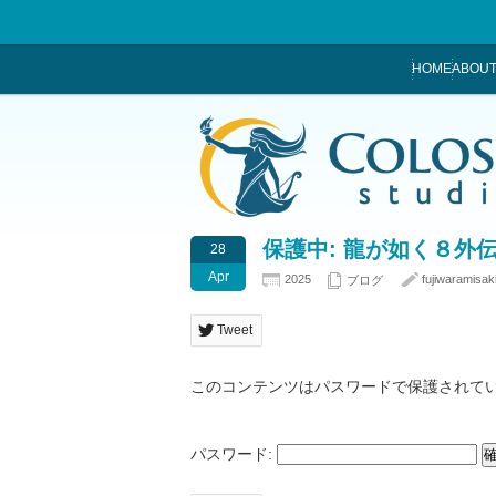
HOME
ABOUT
保護中: 龍が如く８外伝 Pir
28
Apr
2025
fujiwaramisak
ブログ
Tweet
このコンテンツはパスワードで保護されて
パスワード: