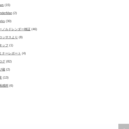
ws
(15)
nderMan
(2)
rks
(30)
ーノルドレンダー検証
(46)
ロッサスより
(8)
タッフ
(1)
ミナーレポート
(4)
ログ
(82)
び蔵
(2)
常
(13)
画感想
(6)