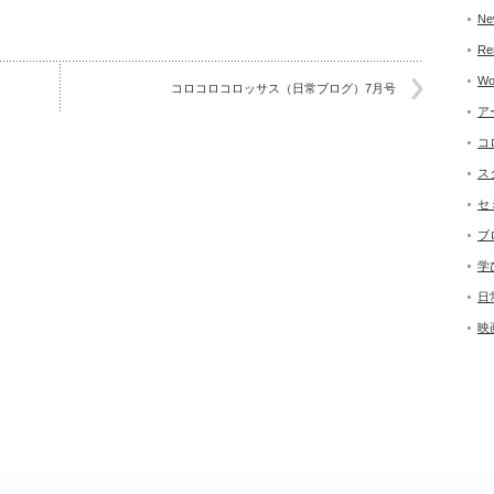
Ne
Re
Wo
コロコロコロッサス（日常ブログ）7月号
ア
コ
ス
セ
ブ
学
日
映