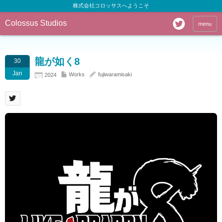
株式会社コロッサスへようこそ
Colossus Studios
menu
龍が如く8
30
Jan
Works
fujiwaramisaki
2024