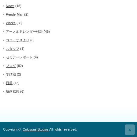
News
(15)
RenderMan
(2)
Works
(30)
アーノルドレンダー検証
(46)
コロッサスより
(8)
スタッフ
(1)
セミナーレポート
(4)
ブログ
(82)
学び蔵
(2)
日常
(13)
映画感想
(6)
Copyright ©
Colossus Studios
All rights reserved.