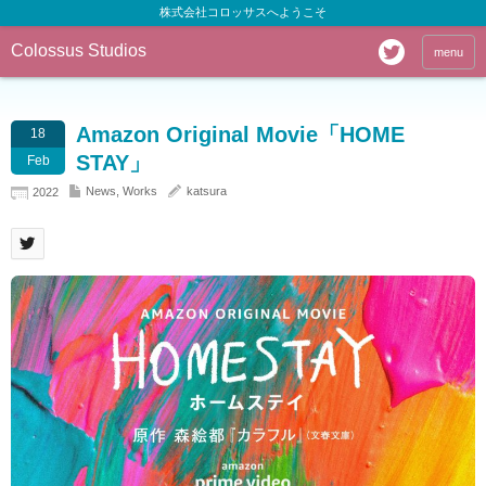
株式会社コロッサスへようこそ
Colossus Studios
menu
Amazon Original Movie「HOME
18
STAY」
Feb
News
,
Works
katsura
2022