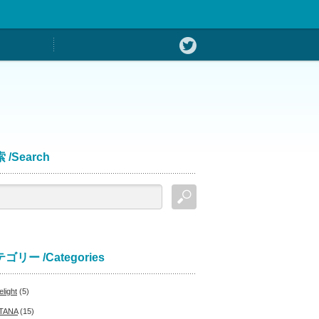
 /Search
ゴリー /Categories
light
(5)
TANA
(15)