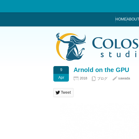
HOME
ABOUT
Arnold on the GPU
9
Apr
2018
sawada
ブログ
Tweet