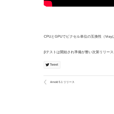
CPUとGPUでピクセル単位の互換性（Vray
βテストは開始され準備が整い次第リリース
Tweet
Arnold 5.1 リリース