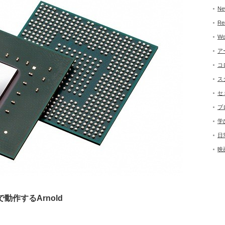
Ne
Re
Wo
ア
コ
ス
セ
ブ
学
日
映
で動作するArnold