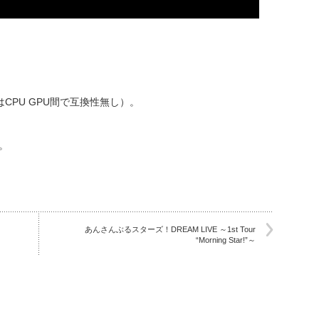
はCPU GPU間で互換性無し）。
。
あんさんぶるスターズ！DREAM LIVE ～1st Tour
“Morning Star!”～