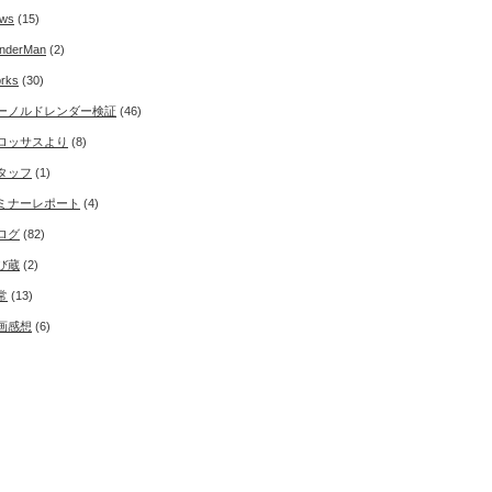
ws
(15)
nderMan
(2)
rks
(30)
ーノルドレンダー検証
(46)
ロッサスより
(8)
タッフ
(1)
ミナーレポート
(4)
ログ
(82)
び蔵
(2)
常
(13)
画感想
(6)