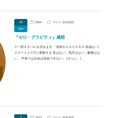
16
2014
ブログ
,
映画感想
Jan
『ゼロ・グラビティ』感想
※一部ネタバレを含みます 「地表から６００キロ 気温は−１
２５〜１００℃に変動する 音はない。気圧はない。酸素はな
い。 宇宙では生命は存続できない」 (さらに…)…
3
2013
ブログ
,
映画感想