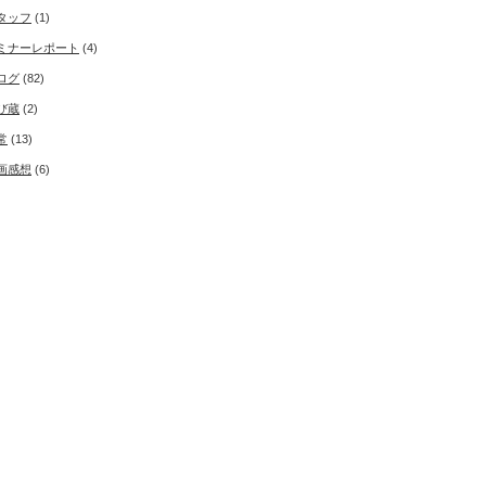
タッフ
(1)
ミナーレポート
(4)
ログ
(82)
び蔵
(2)
常
(13)
画感想
(6)