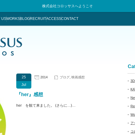
株式会社コロッサスへようこそ
 US
WORKS
BLOG
RECRUIT
ACCESS
CONTACT
Ca
25
2014
ブログ
,
映画感想
3De
Jul
KA
『her』感想
Ne
her を観て来ました。 (さらに…)…
Re
Wo
ア
コ