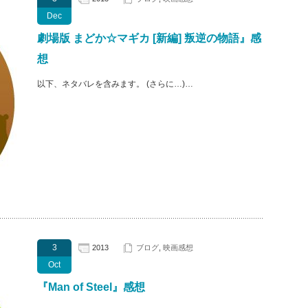
Dec
劇場版 まどか☆マギカ [新編] 叛逆の物語』感
想
以下、ネタバレを含みます。 (さらに…)…
3
2013
ブログ
,
映画感想
Oct
『Man of Steel』感想