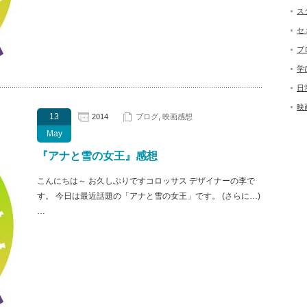
ス
セ
ブ
学
日
映
13
2014
ブログ
,
映画感想
May
『アナと雪の女王』感想
こんにちは～ お久しぶりですコロッサス デザイナーの李で
す。 今日は最近話題の「アナと雪の女王」です。 (さらに…)
…