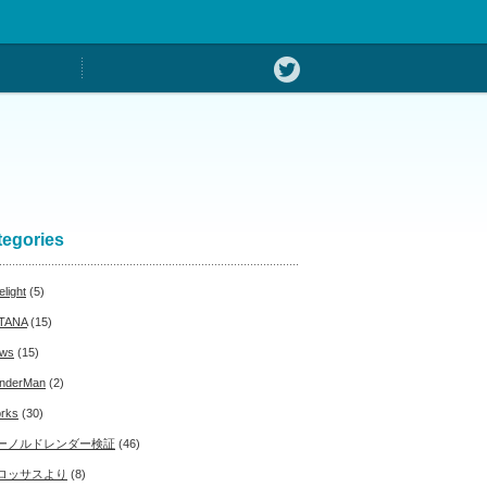
tegories
light
(5)
TANA
(15)
ws
(15)
nderMan
(2)
rks
(30)
ーノルドレンダー検証
(46)
ロッサスより
(8)