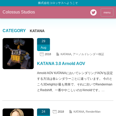
株式会社コロッサスへようこそ
Colossus Studios
menu
CATEGORY
KATANA
29
Aug
2018
KATANA
,
アーノルドレンダー検証
KATANA 3.0 Arnold AOV
Arnold AOV KATANAにおいてレンダリングAOVを設定
する方法は各レンダラーごとに違っています。 今のと
ころ3Delightが最も簡単で、それに次いでRenderman
とRedshift、一番ややこしいのがArnoldです。…
24
2018
KATANA
,
RenderMan