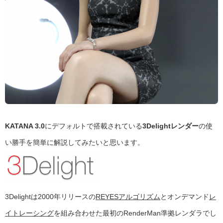
KATANA 3.0
にデフォルトで搭載されている
3Delightレンダー
の使
い勝手を簡単に解説してみたいと思います。
3Delightは2000年リリースの
REYESアルゴリズム
とオンデマンド
レ
イトレーシング
を組み合わせた最初のRenderMan準拠レンダラでし