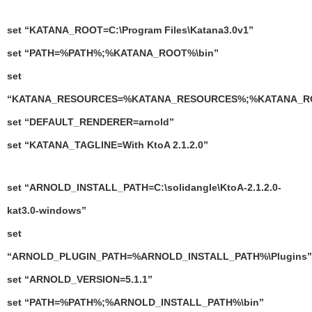
set “KATANA_ROOT=C:\Program Files\Katana3.0v1”
set “PATH=%PATH%;%KATANA_ROOT%\bin”
set
“KATANA_RESOURCES=%KATANA_RESOURCES%;%KATANA_ROOT
set “DEFAULT_RENDERER=arnold”
set “KATANA_TAGLINE=With KtoA 2.1.2.0”
set “ARNOLD_INSTALL_PATH=C:\solidangle\KtoA-2.1.2.0-
kat3.0-windows”
set
“ARNOLD_PLUGIN_PATH=%ARNOLD_INSTALL_PATH%\Plugins”
set “ARNOLD_VERSION=5.1.1”
set “PATH=%PATH%;%ARNOLD_INSTALL_PATH%\bin”