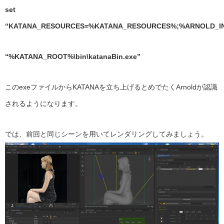
set
“KATANA_RESOURCES=%KATANA_RESOURCES%;%ARNOLD_I
“%KATANA_ROOT%\bin\katanaBin.exe”
このexeファイルからKATANAを立ち上げるとめでたくArnoldが認識
されるようになります。
では、前回と同じシーンを用いてレンダリングしてみましょう。