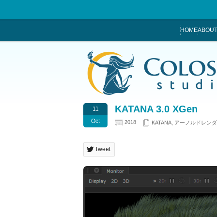
HOME
ABOUT
KATANA 3.0 XGen
11
Oct
2018
KATANA
,
アーノルドレンダ
Tweet