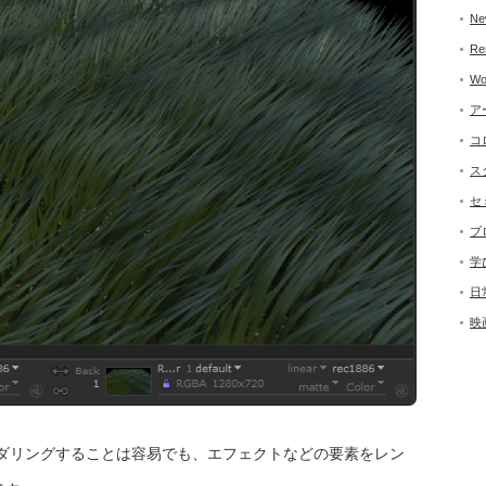
Ne
Re
Wo
ア
コ
ス
セ
ブ
学
日
映
でレンダリングすることは容易でも、エフェクトなどの要素をレン