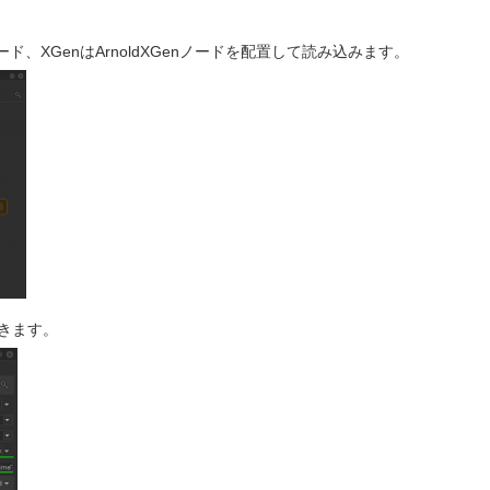
_Inノード、XGenはArnoldXGenノードを配置して読み込みます。
おきます。