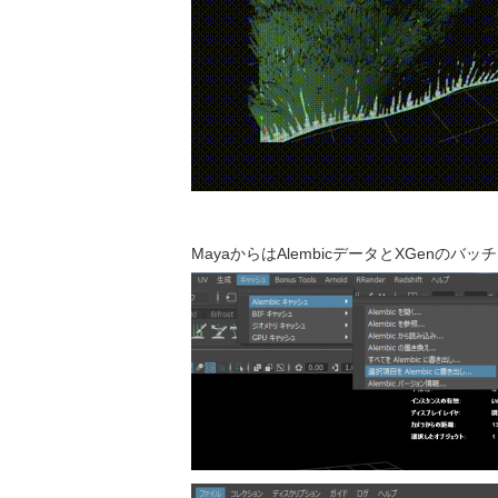
MayaからはAlembicデータとXGen