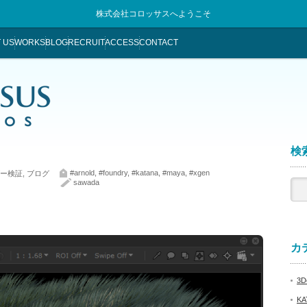
株式会社コロッサスへようこそ
 US
WORKS
BLOG
RECRUIT
ACCESS
CONTACT
検索
#arnold
,
#foundry
,
#katana
,
#maya
,
#xgen
ー検証
,
ブログ
sawada
カテ
3De
KA