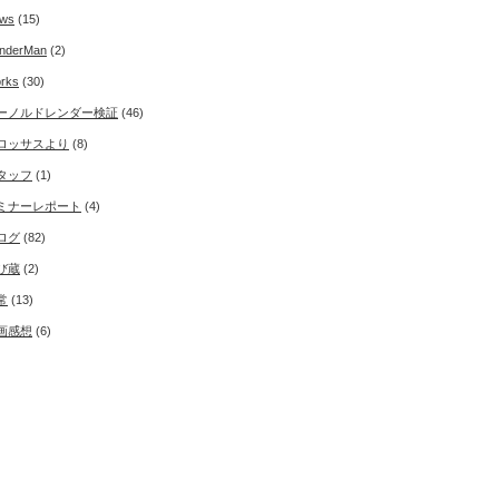
ws
(15)
nderMan
(2)
rks
(30)
ーノルドレンダー検証
(46)
ロッサスより
(8)
タッフ
(1)
ミナーレポート
(4)
ログ
(82)
び蔵
(2)
常
(13)
画感想
(6)