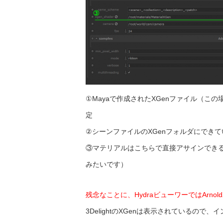
①Mayaで作成されたXGenファイル（この場合は XGe
定
②シーンファイルのXGenフォルダにでき
③マテリアルはこちらで直接アサインでき
みたいです）
残念なことに、HydraビューワーではArno
3DelightのXGenは表示されているの