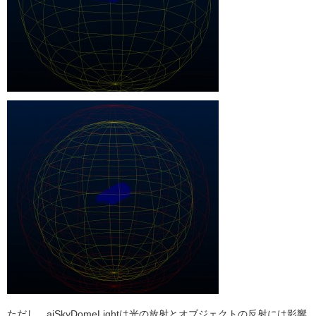
ただし、aiSkyDomeLightは光の放射とオブジェクトの反射には影響