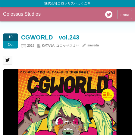
株式会社コロッサスへようこそ
Colossus Studios
menu
CGWORLD vol.243
10
Oct
sawada
2018
KATANA
,
コロッサスより