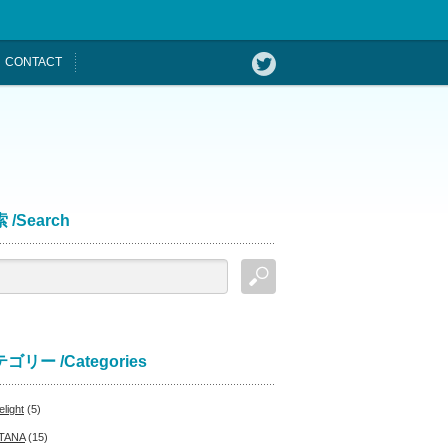
CONTACT
 /Search
ゴリー /Categories
light
(5)
TANA
(15)