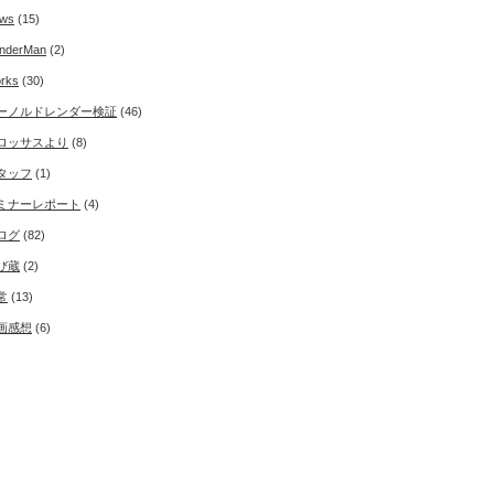
ws
(15)
nderMan
(2)
rks
(30)
ーノルドレンダー検証
(46)
ロッサスより
(8)
タッフ
(1)
ミナーレポート
(4)
ログ
(82)
び蔵
(2)
常
(13)
画感想
(6)