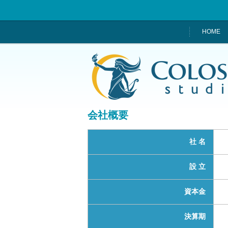
HOME
会社概要
社 名
設 立
資本金
決算期