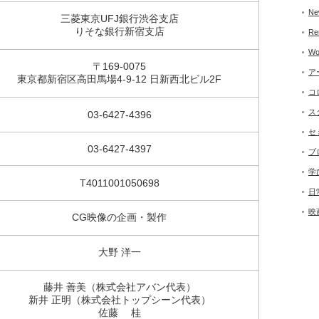
Ne
三菱東京UFJ銀行渋谷支店
りそな銀行新宿支店
Re
Wo
〒169-0075
ア
東京都新宿区高田馬場4-9-12 日新西北ビル2F
コ
ス
03-6427-4396
セ
03-6427-4397
ブ
学
T4011001050698
日
映
CG映像の企画・製作
大野 洋一
藤井 善美（株式会社アバン代表）
新井 正明（株式会社トップシーン代表）
佐藤 桂