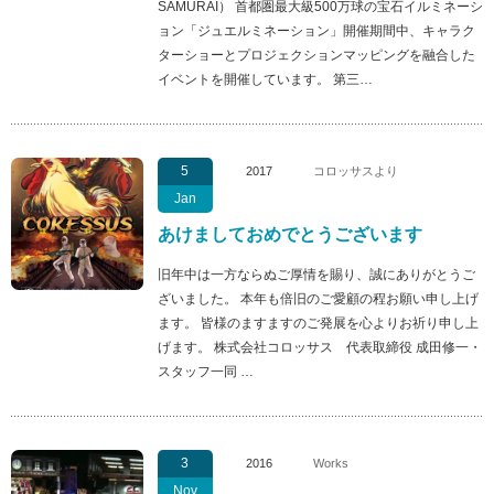
SAMURAI） 首都圏最大級500万球の宝石イルミネーシ
ョン「ジュエルミネーション」開催期間中、キャラク
ターショーとプロジェクションマッピングを融合した
イベントを開催しています。 第三…
5
2017
コロッサスより
Jan
あけましておめでとうございます
旧年中は一方ならぬご厚情を賜り、誠にありがとうご
ざいました。 本年も倍旧のご愛顧の程お願い申し上げ
ます。 皆様のますますのご発展を心よりお祈り申し上
げます。 株式会社コロッサス 代表取締役 成田修一・
スタッフ一同 …
3
2016
Works
Nov