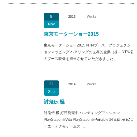
8
2015
Works
Nov
東京モーターショー2015
東京モーターショー2015 NTNブース プロジェクシ
ョンマッピング ベアリングの世界的企業（株）NTN様
のブース映像を担当させていただきました。 …
22
2014
Works
Sep
討鬼伝 極
討鬼伝 極 好評発売中 ハンティングアクション
PlayStation®Vita PlayStation®Portable 討鬼伝 極 (c)コ
ーエーテクモゲームス …