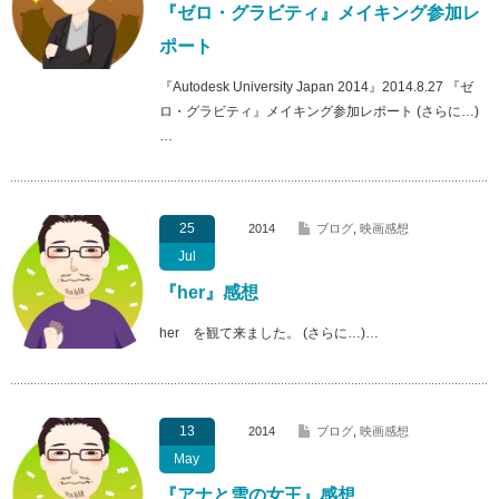
『ゼロ・グラビティ』メイキング参加レ
ポート
『Autodesk University Japan 2014』2014.8.27 『ゼ
ロ・グラビティ』メイキング参加レポート (さらに…)
…
25
2014
ブログ
,
映画感想
Jul
『her』感想
her を観て来ました。 (さらに…)…
13
2014
ブログ
,
映画感想
May
『アナと雪の女王』感想