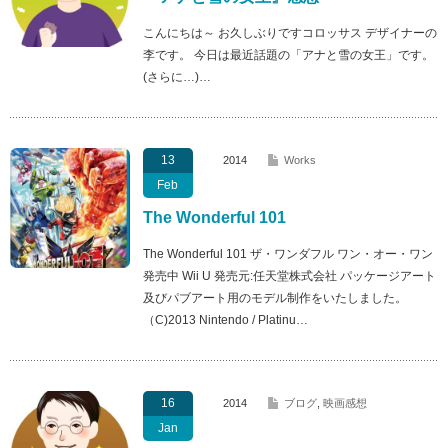
こんにちは～ お久しぶりですコロッサス デザイナーの
李です。 今日は最近話題の「アナと雪の女王」です。
(さらに…)…
13
2014
Works
Feb
The Wonderful 101
The Wonderful 101 ザ・ワンダフル ワン・オー・ワン
発売中 Wii U 発売元:任天堂株式会社 パッケージアート
及びパブアート用のモデル制作をいたしました。
（C)2013 Nintendo / Platinu…
16
2014
ブログ
,
映画感想
Jan