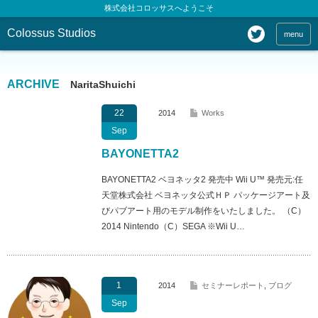
株式会社コロッサスへようこそ
Colossus Studios
menu
ARCHIVE
NaritaShuichi
22
2014
Works
Sep
BAYONETTA2
BAYONETTA2 ベヨネッタ2 発売中 Wii U™ 発売元:任
天堂株式会社 ベヨネッタ公式ＨＰ パッケージアート及
びパブアート用のモデル制作をいたしました。 （C）
2014 Nintendo（C）SEGA ※Wii U…
1
2014
セミナーレポート
,
ブログ
Sep