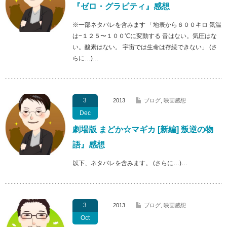
『ゼロ・グラビティ』感想
※一部ネタバレを含みます 「地表から６００キロ 気温
は−１２５〜１００℃に変動する 音はない。気圧はな
い。酸素はない。 宇宙では生命は存続できない」 (さ
らに…)…
3
2013
ブログ
,
映画感想
Dec
劇場版 まどか☆マギカ [新編] 叛逆の物
語』感想
以下、ネタバレを含みます。 (さらに…)…
3
2013
ブログ
,
映画感想
Oct