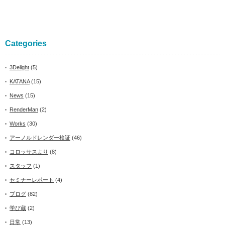
Categories
3Delight
(5)
KATANA
(15)
News
(15)
RenderMan
(2)
Works
(30)
アーノルドレンダー検証
(46)
コロッサスより
(8)
スタッフ
(1)
セミナーレポート
(4)
ブログ
(82)
学び蔵
(2)
日常
(13)