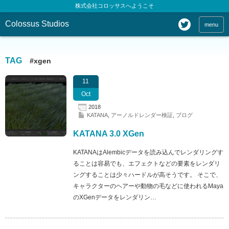
株式会社コロッサスへようこそ
Colossus Studios
menu
TAG
#xgen
11
Oct
2018
KATANA
,
アーノルドレンダー検証
,
ブログ
KATANA 3.0 XGen
KATANAはAlembicデータを読み込んでレンダリングす
ることは容易でも、エフェクトなどの要素をレンダリ
ングすることは少々ハードルが高そうです。 そこで、
キャラクターのヘアーや動物の毛などに使われるMaya
のXGenデータをレンダリン…